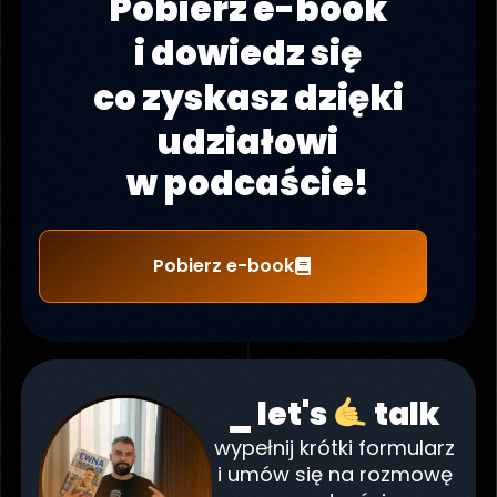
Pobierz e-book
i dowiedz się
co zyskasz dzięki
udziałowi
w podcaście!
Pobierz e-book
_ let's
talk
wypełnij krótki formularz
i umów się na rozmowę