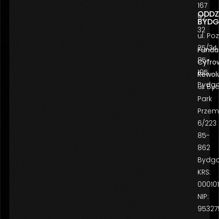
167
ODDZ
92
BYDG
32
ul. P
25/34
Funda
85-
Cyfro
195
Rewol
Bydgo
ul. By
Park
Przem
6/223
85-
862
Bydgo
KRS:
00010
NIP:
95327